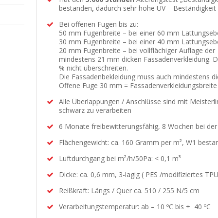
bestanden
,
dadurch sehr hohe UV – Beständigkeit
Bei offenen Fugen bis zu:
50 mm Fugenbreite – bei einer 60 mm Lattungse
30 mm Fugenbreite – bei einer 40 mm Lattungse
20 mm Fugenbreite – bei vollflächiger Auflage der
mindestens 21 mm dicken Fassadenverkleidung. D
% nicht überschreiten.
Die Fassadenbekleidung muss auch mindestens die
Offene Fuge 30 mm = Fassadenverkleidungsbreit
Alle Überlappungen / Anschlüsse sind mit Meister
schwarz zu verarbeiten
6 Monate freibewitterungsfähig, 8 Wochen bei de
Flächengewicht: ca. 160 Gramm per m², W1 besta
Luftdurchgang bei m²/h/50Pa: < 0,1 m³
Dicke: ca. 0,6 mm, 3-lagig ( PES /modifiziertes TPU
Reißkraft: Längs / Quer ca. 510 / 255 N/5 cm
Verarbeitungstemperatur: ab – 10 ºC bis + 40 ºC