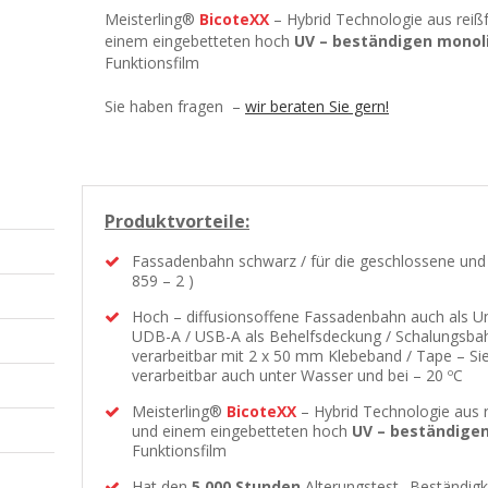
Meisterling®
BicoteXX
– Hybrid Technologie aus reiß
einem eingebetteten hoch
UV – beständigen monol
Funktionsfilm
Sie haben fragen –
wir beraten Sie gern!
Produktvorteile:
Fassadenbahn schwarz / für die geschlossene un
859 – 2 )
Hoch – diffusionsoffene Fassadenbahn auch als U
UDB-A / USB-A als Behelfsdeckung / Schalungsbah
verarbeitbar mit 2 x 50 mm Klebeband / Tape – Si
verarbeitbar auch unter Wasser und bei – 20 ºC
Meisterling®
BicoteXX
– Hybrid Technologie aus r
und einem eingebetteten hoch
UV – beständige
Funktionsfilm
Hat den
5.000 Stunden
Alterungstest „Beständigke