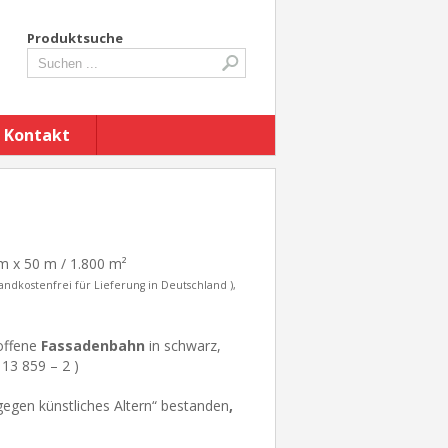
Produktsuche
Kontakt
m x 50 m / 1.800 m²
andkostenfrei für Lieferung in Deutschland ),
soffene
Fassadenbahn
in schwarz,
13 859 – 2 )
gegen künstliches Altern“ bestanden
,