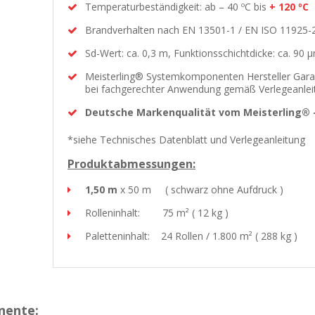
Temperaturbeständigkeit: ab – 40 ºC bis
+ 120 ºC
Brandverhalten nach EN 13501-1 / EN ISO 11925-2
Sd-Wert: ca. 0,3 m, Funktionsschichtdicke: ca. 90 
Meisterling® Systemkomponenten Hersteller Gara
bei fachgerechter Anwendung gemäß Verlegeanlei
Deutsche Markenqualität vom Meisterling® –
*siehe Technisches Datenblatt und Verlegeanleitung
Produktabmessungen:
1,50 m
x 50 m ( schwarz ohne Aufdruck )
Rolleninhalt: 75 m² ( 12 kg )
Paletteninhalt: 24 Rollen / 1.800 m² ( 288 kg )
nente: