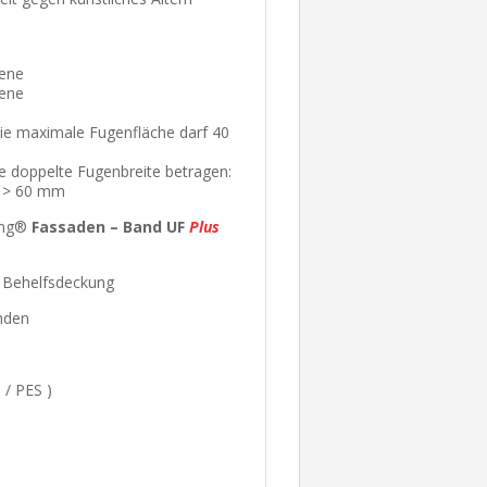
bene
bene
ie maximale Fugenfläche darf 40
 doppelte Fugenbreite betragen:
e > 60 mm
ling®
Fassaden – Band UF
Plus
r Behelfsdeckung
nden
 / PES )