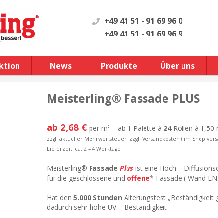
+49 41 51 - 91 69 96 0
+49 41 51 - 91 69 96 9
ktion
News
Produkte
Über uns
Meisterling® Fassade PLUS
ab 2,68 €
per m² – ab 1 Palette à
24
Rollen à 1,50 
zzgl. aktueller Mehrwertsteuer, zzgl. Versandkosten ( im Shop vers
Lieferzeit: ca. 2 – 4 Werktage
Meisterling®
Fassade
Plus
ist eine Hoch – Diffusion
für die geschlossene und
offene
* Fassade ( Wand EN 
Hat den
5.000 Stunden
Alterungstest „Beständigkeit 
dadurch sehr hohe UV – Beständigkeit