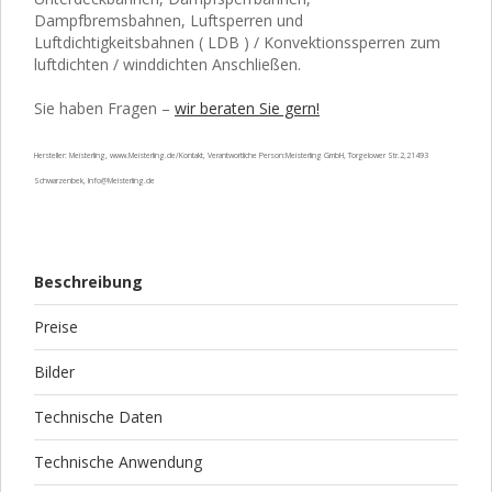
Dampfbremsbahnen, Luftsperren und
Luftdichtigkeitsbahnen ( LDB ) / Konvektionssperren zum
luftdichten / winddichten Anschließen.
Sie haben Fragen –
wir beraten Sie gern!
Hersteller: Meisterling, www.Meisterling.de/Kontakt, Verantwortliche Person:Meisterling GmbH, Torgelower Str.2,21493
Schwarzenbek, Info@Meisterling.de
Beschreibung
Preise
Bilder
Technische Daten
Technische Anwendung