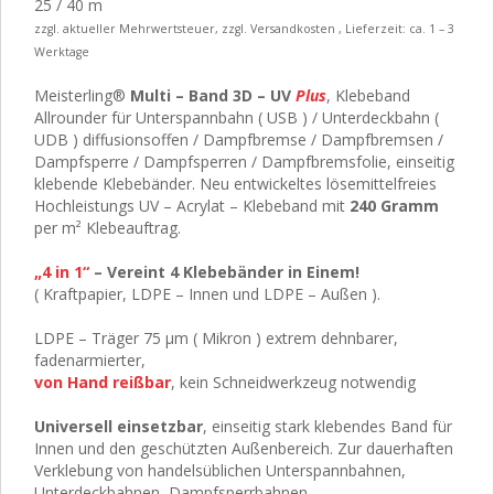
25 / 40 m
zzgl. aktueller Mehrwertsteuer, zzgl. Versandkosten , Lieferzeit: ca. 1 – 3
Werktage
Meisterling®
Multi – Band 3D – UV
Plus
, Klebeband
Allrounder für Unterspannbahn ( USB ) / Unterdeckbahn (
UDB ) diffusionsoffen / Dampfbremse / Dampfbremsen /
Dampfsperre / Dampfsperren / Dampfbremsfolie, einseitig
klebende Klebebänder. Neu entwickeltes lösemittelfreies
Hochleistungs UV – Acrylat – Klebeband mit
240 Gramm
per m² Klebeauftrag.
„4 in 1“
– Vereint 4 Klebebänder in Einem!
( Kraftpapier, LDPE – Innen und LDPE – Außen ).
LDPE – Träger 75 μm ( Mikron ) extrem dehnbarer,
fadenarmierter,
von Hand reißbar
, kein Schneidwerkzeug notwendig
Universell einsetzbar
, einseitig stark klebendes Band für
Innen und den geschützten Außenbereich. Zur dauerhaften
Verklebung von handelsüblichen Unterspannbahnen,
Unterdeckbahnen, Dampfsperrbahnen,