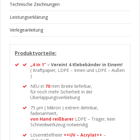
Technische Zeichnungen
Leistungserklärung
Verlegeanleitung
Produktvorteile:
„4 in 1“
– Vereint 4 Klebebänder in Einem!
( Kraftpapier, LDPE – Innen und LDPE – Außen
)
NEU in
70
mm Breite lieferbar,
für noch mehr Sicherheit in der
Überlappungsverklebung
75 μm ( Mikron ) extrem dehnbar,
fadenarmiert,
von Hand reißbarer
LDPE – Träger, kein
Schneidwerkzeug notwendig
Lösemittelfreier
++UV – Acrylat++
–