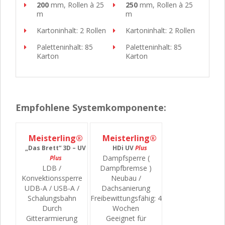
200
mm, Rollen à 25
250
mm, Rollen à 25
m
m
Kartoninhalt: 2 Rollen
Kartoninhalt: 2 Rollen
Paletteninhalt: 85
Paletteninhalt: 85
Karton
Karton
Empfohlene Systemkomponente:
Meisterling®
Meisterling®
„Das Brett“ 3D – UV
HDi UV
Plus
Dampfsperre (
Plus
LDB /
Dampfbremse )
Konvektionssperre
Neubau /
UDB-A / USB-A /
Dachsanierung
Schalungsbahn
Freibewittungsfähig: 4
Durch
Wochen
Gitterarmierung
Geeignet für